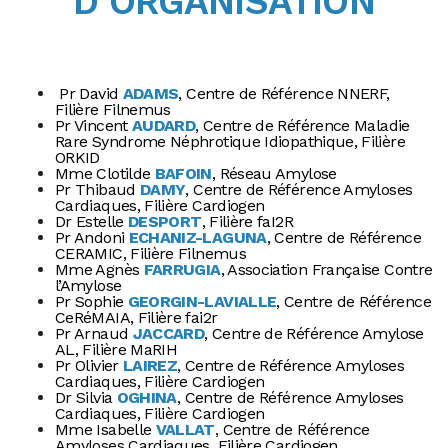
D’ORGANISATION
Pr David
ADAMS
, Centre de Référence NNERF,
Filière Filnemus
Pr Vincent
AUDARD
,
Centre de Référence Maladie
Rare Syndrome Néphrotique Idiopathique, Filière
ORKID
Mme Clotilde
BAFOIN
, Réseau Amylose
Pr Thibaud
DAMY
, Centre de Référence Amyloses
Cardiaques, Filière Cardiogen
Dr Estelle
DESPORT
, Filière faI2R
Pr Andoni
ECHANIZ-LAGUNA
, Centre de Référence
CERAMIC, Filière Filnemus
Mme Agnès
FARRUGIA
, Association Française Contre
l’Amylose
Pr Sophie
GEORGIN-LAVIALLE
, Centre de Référence
CeRéMAIA, Filière fai2r
Pr Arnaud
JACCARD
, Centre de Référence Amylose
AL, Filière MaRIH
Pr Olivier
LAIREZ
, Centre de Référence Amyloses
Cardiaques, Filière Cardiogen
Dr Silvia
OGHINA
, Centre de Référence Amyloses
Cardiaques, Filière Cardiogen
Mme Isabelle
VALLAT
, Centre de Référence
Amyloses Cardiaques, Filière Cardiogen